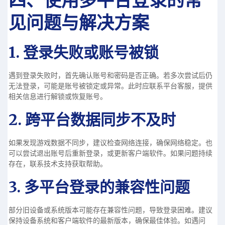
四、使用多平台登录的常
见问题与解决方案
1. 登录失败或账号被锁
遇到登录失败时，首先确认账号和密码是否正确。若多次尝试后仍
无法登录，可能是账号被锁定或异常。此时应联系平台客服，提供
相关信息进行解锁或恢复账号。
2. 跨平台数据同步不及时
如果发现游戏数据不同步，建议检查网络连接，确保网络稳定。也
可以尝试退出账号后重新登录，或更新客户端软件。如果问题持续
存在，联系技术支持获取帮助。
3. 多平台登录的兼容性问题
部分旧设备或系统版本可能存在兼容性问题，导致登录困难。建议
保持设备系统和客户端软件的最新版本，确保最佳体验。如遇问