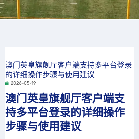
澳门英皇旗舰厅客户端支持多平台登录
的详细操作步骤与使用建议
2026-05-19
澳门英皇旗舰厅客户端支
持多平台登录的详细操作
步骤与使用建议