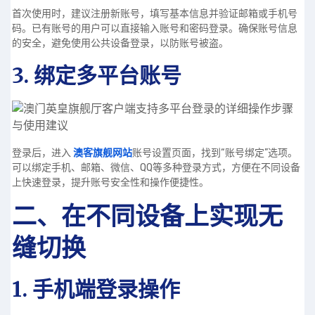
首次使用时，建议注册新账号，填写基本信息并验证邮箱或手机号
码。已有账号的用户可以直接输入账号和密码登录。确保账号信息
的安全，避免使用公共设备登录，以防账号被盗。
3. 绑定多平台账号
登录后，进入
澳客旗舰网站
账号设置页面，找到“账号绑定”选项。
可以绑定手机、邮箱、微信、QQ等多种登录方式，方便在不同设备
上快速登录，提升账号安全性和操作便捷性。
二、在不同设备上实现无
缝切换
1. 手机端登录操作