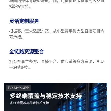
与国内外体育联盟深度合作，可提供正版赛事周边及直
播版权支持。
灵活定制服务
根据客户需求适配方案，从小型赛事到大型直播项目均
可承接。
全链路资源整合
拥有赛事主办方、直播平台、供应链等多方资源，实现
一站式服务。