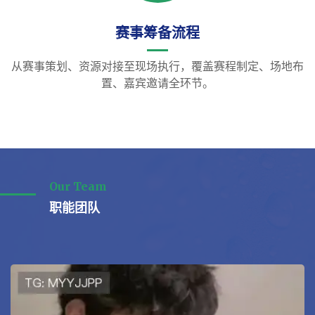
赛事筹备流程
从赛事策划、资源对接至现场执行，覆盖赛程制定、场地布
置、嘉宾邀请全环节。
Our Team
职能团队