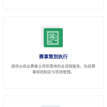
赛事策划执行
提供从商业赛事立项到落地的全流程服务，包括赛
事规则制定与现场管理。