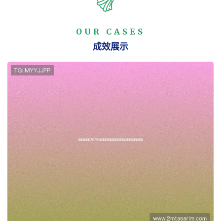
OUR CASES
成效展示
博胜体育官网：2026年世界杯赛事
数据统计：球队得分、射门次数与