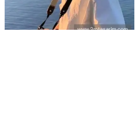
齐鹰晗
清洁工
TESTIMONIAL
用户体验