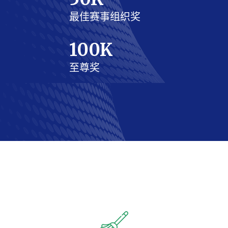
最佳赛事组织奖
100
K
至尊奖