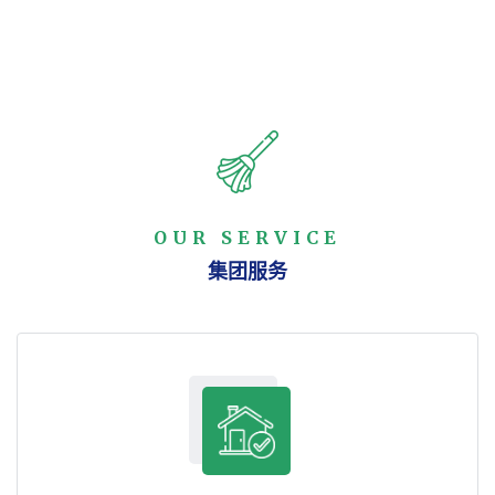
OUR SERVICE
集团服务